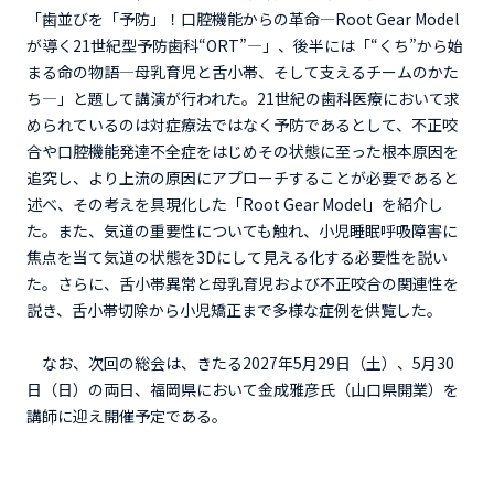
「歯並びを「予防」！口腔機能からの革命―Root Gear Model
が導く21世紀型予防歯科“ORT”―」、後半には「“くち”から始
まる命の物語―母乳育児と舌小帯、そして支えるチームのかた
ち―」と題して講演が行われた。21世紀の歯科医療において求
められているのは対症療法ではなく予防であるとして、不正咬
合や口腔機能発達不全症をはじめその状態に至った根本原因を
追究し、より上流の原因にアプローチすることが必要であると
述べ、その考えを具現化した「Root Gear Model」を紹介し
た。また、気道の重要性についても触れ、小児睡眠呼吸障害に
焦点を当て気道の状態を3Dにして見える化する必要性を説い
た。さらに、舌小帯異常と母乳育児および不正咬合の関連性を
説き、舌小帯切除から小児矯正まで多様な症例を供覧した。
なお、次回の総会は、きたる2027年5月29日（土）、5月30
日（日）の両日、福岡県において金成雅彦氏（山口県開業）を
講師に迎え開催予定である。