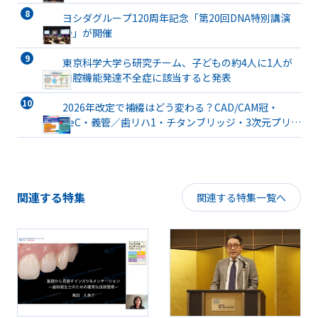
ヨシダグループ120周年記念「第20回DNA特別講演
会」が開催
東京科学大学ら研究チーム、子どもの約4人に1人が
口腔機能発達不全症に該当すると発表
2026年改定で補綴はどう変わる？CAD/CAM冠・
TeC・義管／歯リハ1・チタンブリッジ・3次元プリン
ト有床義歯まで詳解
関連する特集
関連する特集一覧へ