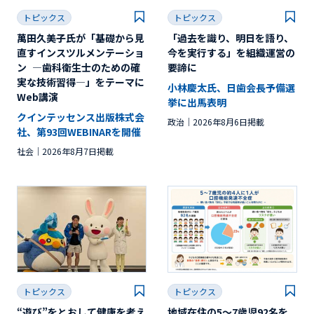
トピックス
トピックス
萬田久美子氏が「基礎から見
「過去を識り、明日を語り、
直すインスツルメンテーショ
今を実行する」を組織運営の
ン ―歯科衛生士のための確
要諦に
実な技術習得―」をテーマに
小林慶太氏、日歯会長予備選
Web講演
挙に出馬表明
クインテッセンス出版株式会
政治
2026年8月6日掲載
社、第93回WEBINARを開催
社会
2026年8月7日掲載
トピックス
トピックス
“遊び”をとおして健康を考え
地域在住の5～7歳児92名を