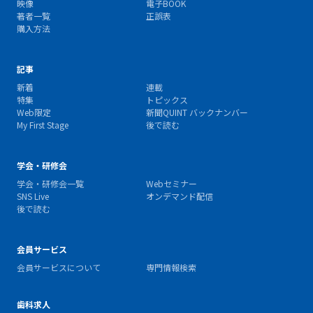
映像
電子BOOK
著者一覧
正誤表
購入方法
記事
新着
連載
特集
トピックス
Web限定
新聞QUINT バックナンバー
My First Stage
後で読む
学会・研修会
学会・研修会一覧
Webセミナー
SNS Live
オンデマンド配信
後で読む
会員サービス
会員サービスについて
専門情報検索
歯科求人