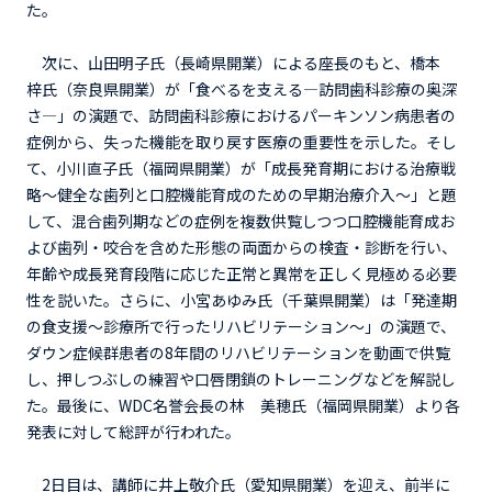
た。
次に、山田明子氏（長崎県開業）による座長のもと、橋本
梓氏（奈良県開業）が「食べるを支える―訪問歯科診療の奥深
さ―」の演題で、訪問歯科診療におけるパーキンソン病患者の
症例から、失った機能を取り戻す医療の重要性を示した。そし
て、小川直子氏（福岡県開業）が「成長発育期における治療戦
略～健全な歯列と口腔機能育成のための早期治療介入～」と題
して、混合歯列期などの症例を複数供覧しつつ口腔機能育成お
よび歯列・咬合を含めた形態の両面からの検査・診断を行い、
年齢や成長発育段階に応じた正常と異常を正しく見極める必要
性を説いた。さらに、小宮あゆみ氏（千葉県開業）は「発達期
の食支援～診療所で行ったリハビリテーション～」の演題で、
ダウン症候群患者の8年間のリハビリテーションを動画で供覧
し、押しつぶしの練習や口唇閉鎖のトレーニングなどを解説し
た。最後に、WDC名誉会長の林 美穂氏（福岡県開業）より各
発表に対して総評が行われた。
2日目は、講師に井上敬介氏（愛知県開業）を迎え、前半に