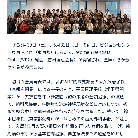
さる5月30日（土）、5月31日（日）の両日、ビジョンセンタ
ー東京虎ノ門（東京都）において、Women Dentists
Club（WDC）総会（吉村理恵会長）が開催され、全国から多数
の会員が参集した。
初日の会員発表では、まずWDC関西支部長の大久保恵子氏
（京都府開業）による座長のもと、平栗恵理子氏（埼玉県開
業）が「欠損歯を伴う多数歯う蝕の患者の全顎治療」の演題
で、歯科恐怖症、麻酔時の迷走神経反射などに対応しつつ、初
めて咬合挙上や部分矯正を行った症例を供覧した。続いて、鈴
木巴絵氏（東京都勤務）が「はじめての歯周外科手術」と題し
て、入局1年目の際の歯周外科処置を行った症例を取り上げ、歯
周病の診断から基本歯周治療、再生療法までの経過を紹介し