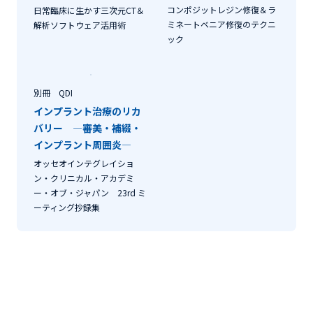
コンポジットレジン修復＆ラ
日常臨床に生かす三次元CT＆
ミネートベニア修復のテクニ
解析ソフトウェア活用術
ック
別冊 QDI
インプラント治療のリカ
バリー ―審美・補綴・
インプラント周囲炎―
オッセオインテグレイショ
ン・クリニカル・アカデミ
ー・オブ・ジャパン 23rd ミ
ーティング抄録集