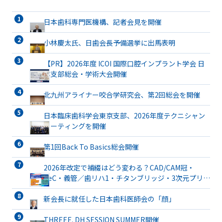
日本歯科専門医機構、記者会見を開催
小林慶太氏、日歯会長予備選挙に出馬表明
【PR】2026年度 ICOI 国際口腔インプラント学会 日
本支部総会・学術大会開催
北九州アライナー咬合学研究会、第2回総会を開催
日本臨床歯科学会東京支部、2026年度テクニシャン
ミーティングを開催
第1回Back To Basics総会開催
2026年改定で補綴はどう変わる？CAD/CAM冠・
TeC・義管／歯リハ1・チタンブリッジ・3次元プリン
ト有床義歯まで詳解
新会長に就任した日本歯科医師会の「顔」
THREEE. DH SESSION SUMMER開催