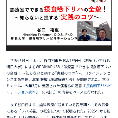
さる6月4日（木）、谷口裕重氏および多田 瑛氏（いずれも
朝日大学）によるWEBINAR #88「診療室でできる摂食嚥下リハ
の全貌！ ～知らないと損する“実践のコツ”～」（クインテッセ
ンス出版主催、北峯康充代表取締役社長）が開催された。本セ
ミナーは、今年3月に出版された演者らの著書『
摂食嚥下リハビ
リテーション読本
』（小社刊）の内容をベースに行われた。
まず谷口氏より、歯科医療が迎えている変革期と、その背景
にある「リハ栄養」の概念について説明された。2025年から始
まった「リハ栄養3.0」は、身体面や栄養面だけでなく、心理