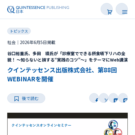
トピックス
社会｜2026年6月5日掲載
谷口裕重氏、多田 瑛氏が「診療室でできる摂食嚥下リハの全
新着
貌！ ～知らないと損する“実践のコツ”～」をテーマにWeb講演
クインテッセンス出版株式会社、第88回
連載
WEBINARを開催
特集
トピックス
後で読む
Web限定
後で読む