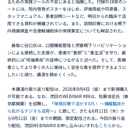
るための実践ツールの不足にあると指摘した。付録の18枚のシ
ートには、院内啓発ポスターをはじめ、評価用紙や同意書、ス
タッフマニュアル、患者説明シートなど、明日からの臨床で活
用できる資料が網羅されている。また、訪問診療における嚥下
内視鏡検査や舌接触補助床の保険算定についても解説された。
最後に谷口氏は、口腔機能管理と摂食嚥下リハビリテーショ
ンによる連続した支援が、患者の“食欲”と“食生活”を守り、最
終的には“咬福寿命”の延伸につながると述べた。そして、医療
者としてより多くの人に美味しく安全な食を提供できるように
したいと語り、講演を締めくくった。
本講演の振り返り配信は、2026年9月4日（金）まで新規購入
が可能である。なお、次回のWEBINAR #89は、佐藤浩史氏（東
京都開業）を招聘し、「
保険診療で活かすIOS！ ～補綴臨床か
ら拡がるデジタル活用～
」と題して、きたる6月11日（木）か
ら9月11日（金）までの期間、限定配信される。今回の振り返
り配信、次回WEBINARのお申し込みはいずれも
こちら
から。