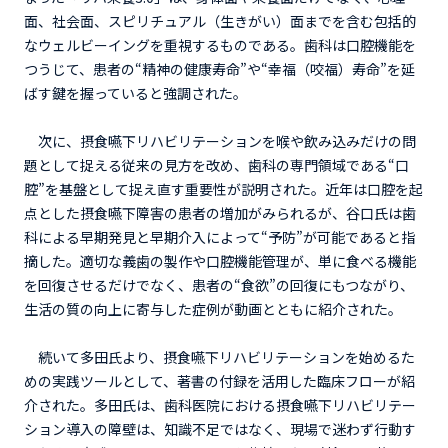
面、社会面、スピリチュアル（生きがい）面までを含む包括的
なウェルビーイングを重視するものである。歯科は口腔機能を
つうじて、患者の“精神の健康寿命”や“幸福（咬福）寿命”を延
ばす鍵を握っていると強調された。
次に、摂食嚥下リハビリテーションを喉や飲み込みだけの問
題として捉える従来の見方を改め、歯科の専門領域である“口
腔”を基盤として捉え直す重要性が説明された。近年は口腔を起
点とした摂食嚥下障害の患者の増加がみられるが、谷口氏は歯
科による早期発見と早期介入によって“予防”が可能であると指
摘した。適切な義歯の製作や口腔機能管理が、単に食べる機能
を回復させるだけでなく、患者の“食欲”の回復にもつながり、
生活の質の向上に寄与した症例が動画とともに紹介された。
続いて多田氏より、摂食嚥下リハビリテーションを始めるた
めの実践ツールとして、著書の付録を活用した臨床フローが紹
介された。多田氏は、歯科医院における摂食嚥下リハビリテー
ション導入の障壁は、知識不足ではなく、現場で迷わず行動す