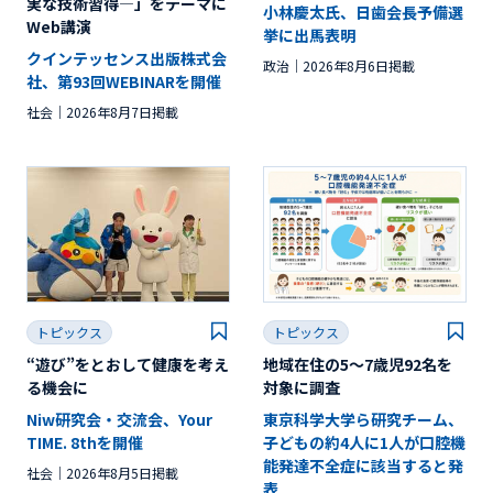
実な技術習得―」をテーマに
小林慶太氏、日歯会長予備選
Web講演
挙に出馬表明
クインテッセンス出版株式会
政治
2026年8月6日掲載
社、第93回WEBINARを開催
社会
2026年8月7日掲載
トピックス
トピックス
“遊び”をとおして健康を考え
地域在住の5～7歳児92名を
る機会に
対象に調査
Niw研究会・交流会、Your
東京科学大学ら研究チーム、
TIME. 8thを開催
子どもの約4人に1人が口腔機
能発達不全症に該当すると発
社会
2026年8月5日掲載
表