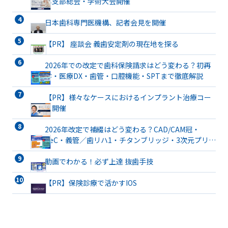
本支部総会・学術大会開催
日本歯科専門医機構、記者会見を開催
【PR】 座談会 義歯安定剤の現在地を探る
2026年での改定で歯科保険請求はどう変わる？初再
診・医療DX・歯管・口腔機能・SPTまで徹底解説
【PR】様々なケースにおけるインプラント治療コー
ス開催
2026年改定で補綴はどう変わる？CAD/CAM冠・
TeC・義管／歯リハ1・チタンブリッジ・3次元プリン
ト有床義歯まで詳解
動画でわかる！必ず上達 抜歯手技
【PR】保険診療で活かすIOS