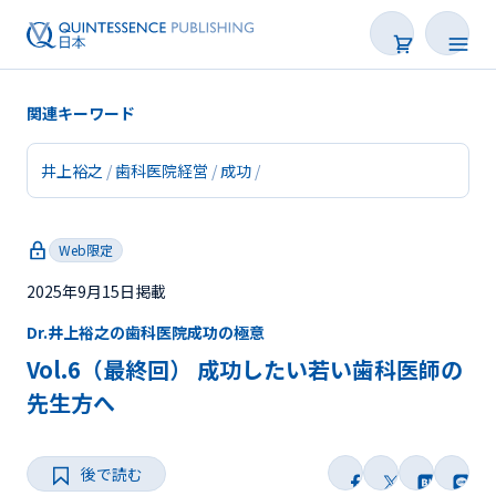
関連キーワード
井上裕之
歯科医院経営
成功
新着
Web限定
連載
2025年9月15日掲載
特集
Dr.井上裕之の歯科医院成功の極意
トピックス
Vol.6（最終回） 成功したい若い歯科医師の
先生方へ
Web限定
後で読む
後で読む