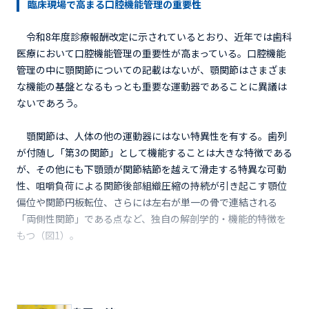
臨床現場で高まる口腔機能管理の重要性
令和8年度診療報酬改定に示されているとおり、近年では歯科
医療において口腔機能管理の重要性が高まっている。口腔機能
管理の中に顎関節についての記載はないが、顎関節はさまざま
な機能の基盤となるもっとも重要な運動器であることに異議は
ないであろう。
顎関節は、人体の他の運動器にはない特異性を有する。歯列
が付随し「第3の関節」として機能することは大きな特徴である
が、その他にも下顎頭が関節結節を越えて滑走する特異な可動
性、咀嚼負荷による関節後部組織圧縮の持続が引き起こす顎位
偏位や関節円板転位、さらには左右が単一の骨で連結される
「両側性関節」である点など、独自の解剖学的・機能的特徴を
もつ（図1）。