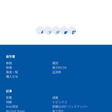
歯学書
書籍
雑誌
映像
電子BOOK
著者一覧
正誤表
購入方法
記事
新着
連載
特集
トピックス
Web限定
新聞QUINT バックナンバー
My First Stage
後で読む