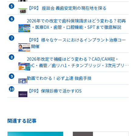
【PR】 座談会 義歯安定剤の現在地を探る
2026年での改定で歯科保険請求はどう変わる？初再
診・医療DX・歯管・口腔機能・SPTまで徹底解説
【PR】様々なケースにおけるインプラント治療コー
ス開催
2026年改定で補綴はどう変わる？CAD/CAM冠・
TeC・義管／歯リハ1・チタンブリッジ・3次元プリン
ト有床義歯まで詳解
動画でわかる！必ず上達 抜歯手技
【PR】保険診療で活かすIOS
関連する記事