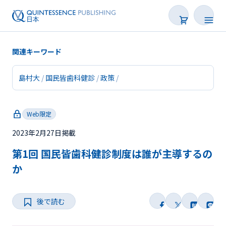
関連キーワード
島村大
国民皆歯科健診
政策
新着
Web限定
連載
2023年2月27日掲載
特集
第1回 国民皆歯科健診制度は誰が主導するの
トピックス
か
Web限定
後で読む
後で読む