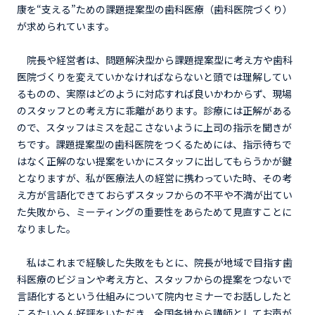
康を“支える”ための課題提案型の歯科医療（歯科医院づくり）
が求められています。
院長や経営者は、問題解決型から課題提案型に考え方や歯科
医院づくりを変えていかなければならないと頭では理解してい
るものの、実際はどのように対応すれば良いかわからず、現場
のスタッフとの考え方に乖離があります。診療には正解がある
ので、スタッフはミスを起こさないように上司の指示を聞きが
ちです。課題提案型の歯科医院をつくるためには、指示待ちで
はなく正解のない提案をいかにスタッフに出してもらうかが鍵
となりますが、私が医療法人の経営に携わっていた時、その考
え方が言語化できておらずスタッフからの不平や不満が出てい
た失敗から、ミーティングの重要性をあらためて見直すことに
なりました。
私はこれまで経験した失敗をもとに、院長が地域で目指す歯
科医療のビジョンや考え方と、スタッフからの提案をつないで
言語化するという仕組みについて院内セミナーでお話ししたと
ころたいへん好評をいただき、全国各地から講師としてお声が