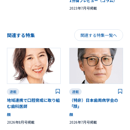
1分間プレビュー（コラム）
2023年7月号掲載
関連する特集
関連する特集一覧へ
連載
連載
地域連携で口腔育成に取り組
（特非）日本歯周病学会の
む歯科医師
「顔」
顔
顔
2026年8月号掲載
2026年7月号掲載