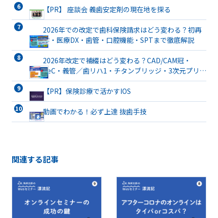
【PR】 座談会 義歯安定剤の現在地を探る
2026年での改定で歯科保険請求はどう変わる？初再
診・医療DX・歯管・口腔機能・SPTまで徹底解説
2026年改定で補綴はどう変わる？CAD/CAM冠・
TeC・義管／歯リハ1・チタンブリッジ・3次元プリン
ト有床義歯まで詳解
【PR】保険診療で活かすIOS
動画でわかる！必ず上達 抜歯手技
関連する記事