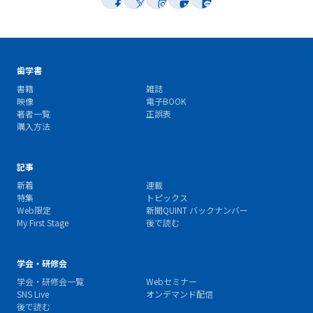
歯学書
書籍
雑誌
映像
電子BOOK
著者一覧
正誤表
購入方法
記事
新着
連載
特集
トピックス
Web限定
新聞QUINT バックナンバー
My First Stage
後で読む
学会・研修会
学会・研修会一覧
Webセミナー
SNS Live
オンデマンド配信
後で読む