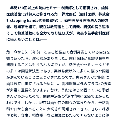
年間150回以上の院内セミナーの講師として招聘され、歯科
医院活性化請負人と称される角 祥太郎氏（歯科医師、株式会
社clapping hands代表取締役）。勤務医から医療法人の経営
者、起業家を経て、現在は教育者として講義、講演の傍ら臨床
そして執筆活動にも全力で取り組む氏が、院長や若手歯科医師
に伝えたいこととは――。
角
：今から5、6年前、とある勉強会で症例発表している自分を
振り返った時、違和感がありました。歯科医師が知識や技術を
研鑽することはもちろん大切ですが、勉強会やセミナーなどそ
の多くは問題解決型であり、実は診療以外に多くの悩みや問題
が潜んでいることに気づかされたのです。患者さんが定期的に
歯科医院に来院されるためには、歯科医療以外のプラスαの要素
が非常に重要となります。昔は、う蝕をはじめ困っている患者
さんが多かったので、問題解決型の“治す”歯科医療でよかった
わけです。しかし、現在は歯や口の関心の高まりから、予防歯
科や口から食べることの大切さが周知されてきて、さらに呼吸
や姿勢、食事、摂食嚥下など生涯にわたって困らないように健