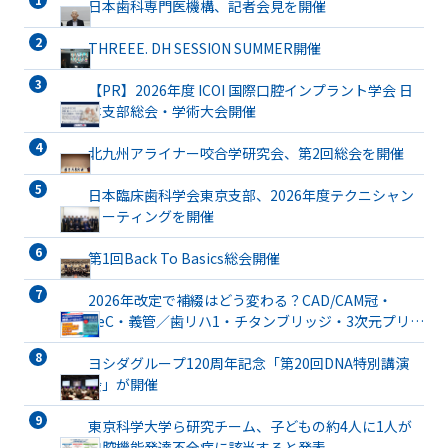
日本歯科専門医機構、記者会見を開催
THREEE. DH SESSION SUMMER開催
【PR】2026年度 ICOI 国際口腔インプラント学会 日
本支部総会・学術大会開催
北九州アライナー咬合学研究会、第2回総会を開催
日本臨床歯科学会東京支部、2026年度テクニシャン
ミーティングを開催
第1回Back To Basics総会開催
2026年改定で補綴はどう変わる？CAD/CAM冠・
TeC・義管／歯リハ1・チタンブリッジ・3次元プリン
ト有床義歯まで詳解
ヨシダグループ120周年記念「第20回DNA特別講演
会」が開催
東京科学大学ら研究チーム、子どもの約4人に1人が
口腔機能発達不全症に該当すると発表