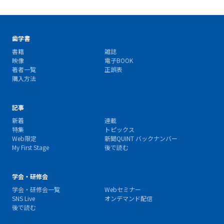
歯学書
書籍
雑誌
映像
電子BOOK
著者一覧
正誤表
購入方法
記事
新着
連載
特集
トピックス
Web限定
新聞QUINT バックナンバー
My First Stage
後で読む
学会・研修会
学会・研修会一覧
Webセミナー
SNS Live
オンデマンド配信
後で読む