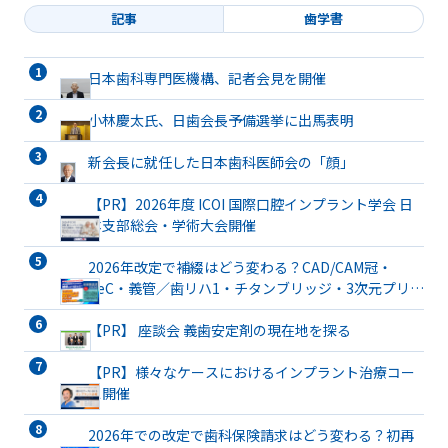
記事
歯学書
日本歯科専門医機構、記者会見を開催
小林慶太氏、日歯会長予備選挙に出馬表明
新会長に就任した日本歯科医師会の「顔」
【PR】2026年度 ICOI 国際口腔インプラント学会 日
本支部総会・学術大会開催
2026年改定で補綴はどう変わる？CAD/CAM冠・
TeC・義管／歯リハ1・チタンブリッジ・3次元プリン
ト有床義歯まで詳解
【PR】 座談会 義歯安定剤の現在地を探る
【PR】様々なケースにおけるインプラント治療コー
ス開催
2026年での改定で歯科保険請求はどう変わる？初再