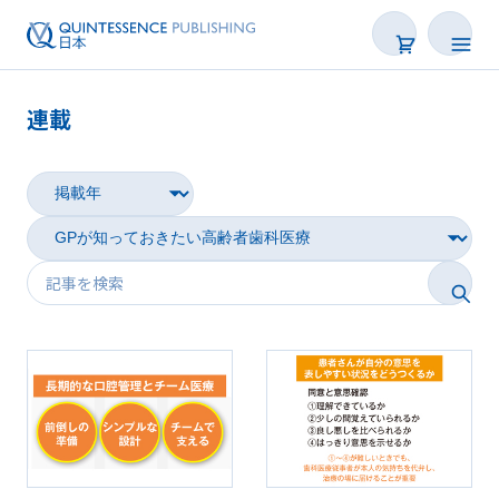
連載
新着
連載
特集
トピックス
Web限定
後で読む