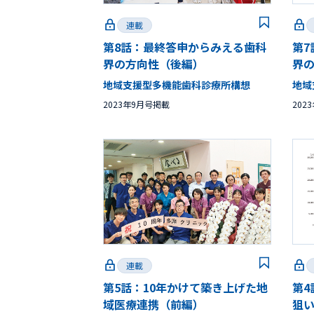
連載
第8話：最終答申からみえる歯科
第
界の方向性（後編）
界
地域支援型多機能歯科診療所構想
地域
2023年9月号掲載
202
連載
第5話：10年かけて築き上げた地
第
域医療連携（前編）
狙