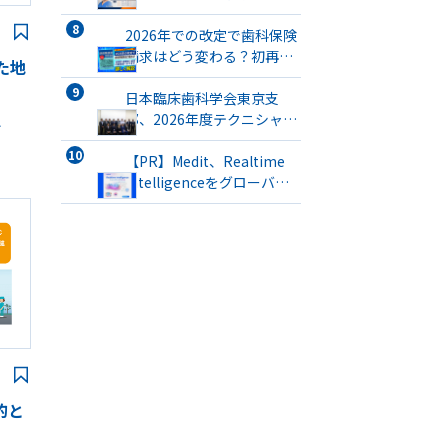
開催
2026年での改定で歯科保険
請求はどう変わる？初再
た地
診・医療DX・歯管・口腔機
能・SPTまで徹底解説
日本臨床歯科学会東京支
部、2026年度テクニシャン
想
ミーティングを開催
【PR】Medit、Realtime
Intelligenceをグローバル
で提供開始 口腔内スキャナ
ーを「インテリジェントな
臨床パートナー」へと進化
的と