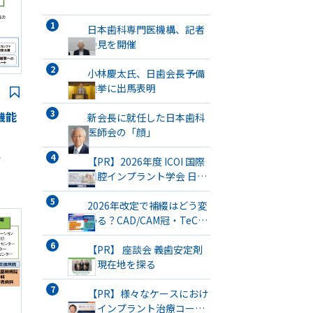
日本歯科専門医機構、記者
会見を開催
小林慶太氏、日歯会長予備
選挙に出馬表明
機能
新会長に就任した日本歯科
医師会の「顔」
想
【PR】2026年度 ICOI 国際
口腔インプラント学会 日本
支部総会・学術大会開催
2026年改定で補綴はどう変
わる？CAD/CAM冠・TeC・
義管／歯リハ1・チタンブリ
ッジ・3次元プリント有床義
【PR】 座談会 義歯安定剤
歯まで詳解
の現在地を探る
【PR】様々なケースにおけ
るインプラント治療コース