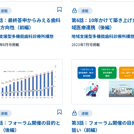
連載
連載
7話：最終答申からみえる歯科
第6話：10年かけて築き上げ
の方向性（前編）
域医療連携（後編）
支援型多機能歯科診療所構想
地域支援型多機能歯科診療所構
3年8月号掲載
2023年7月号掲載
連載
連載
4話：フォーラム開催の目的と
第3話：フォーラム開催の目
い（後編）
狙い（前編）