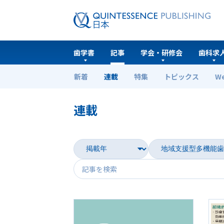
歯学書
記事
学会・研修会
歯科求
新着
連載
特集
トピックス
W
ホーム
連載
連載