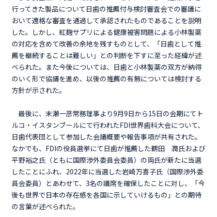
行ってきた製品について日歯の推薦付与検討審査会での審議に
おいて適格な審査を通過して承認されたものであることを説明
した。しかし、紅麹サプリによる健康被害問題による小林製薬
の対応を含めて改善の余地を残すものとして、「日歯として推
薦を継続することは難しい」との判断を下すに至った経緯が述
べられた。また今後については、日歯と小林製薬の双方が納得
のいく形で協議を進め、以後の推薦の有無については検討する
方針が示された。
最後に、末瀬一彦常務理事より9月9日から15日の会期にてト
ルコ・イスタンブールにて行われたFDI世界歯科大会について、
日歯代表団として参加した会議概要や報告事項が共有された。
なかでも、FDIの役員選挙にて日歯が推薦した鶴田 潤氏および
平野裕之氏（ともに国際渉外委員会委員）の両氏が新たに当選
したことにふれ、2022年に当選した岩崎万喜子氏（国際渉外委
員会委員）とあわせて、3名の議席を確保したことに対し、「今
後も世界で日本の存在感を各国に示していけるもの」との期待
の言葉が述べられた。