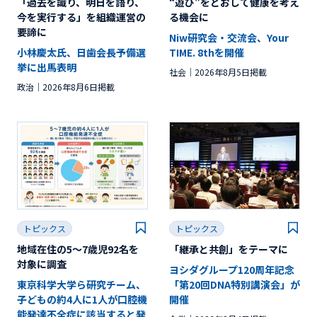
「過去を識り、明日を語り、
“遊び”をとおして健康を考え
今を実行する」を組織運営の
る機会に
要諦に
Niw研究会・交流会、Your
小林慶太氏、日歯会長予備選
TIME. 8thを開催
挙に出馬表明
社会
2026年8月5日掲載
政治
2026年8月6日掲載
トピックス
トピックス
地域在住の5～7歳児92名を
「継承と共創」をテーマに
対象に調査
ヨシダグループ120周年記念
東京科学大学ら研究チーム、
「第20回DNA特別講演会」が
子どもの約4人に1人が口腔機
開催
能発達不全症に該当すると発