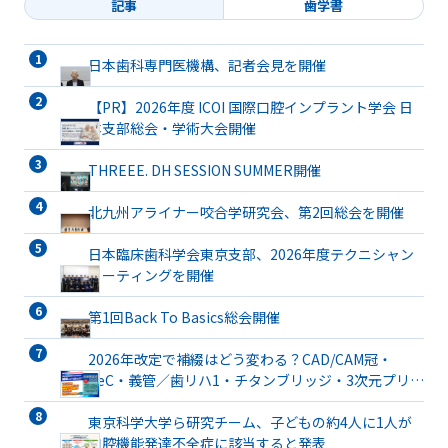
記事
歯学書
日本歯科専門医機構、記者会見を開催
【PR】2026年度 ICOI 国際口腔インプラント学会 日
本支部総会・学術大会開催
THREEE. DH SESSION SUMMER開催
北九州アライナー咬合学研究会、第2回総会を開催
日本臨床歯科学会東京支部、2026年度テクニシャン
ミーティングを開催
第1回Back To Basics総会開催
2026年改定で補綴はどう変わる？CAD/CAM冠・
TeC・義管／歯リハ1・チタンブリッジ・3次元プリン
ト有床義歯まで詳解
東京科学大学ら研究チーム、子どもの約4人に1人が
口腔機能発達不全症に該当すると発表