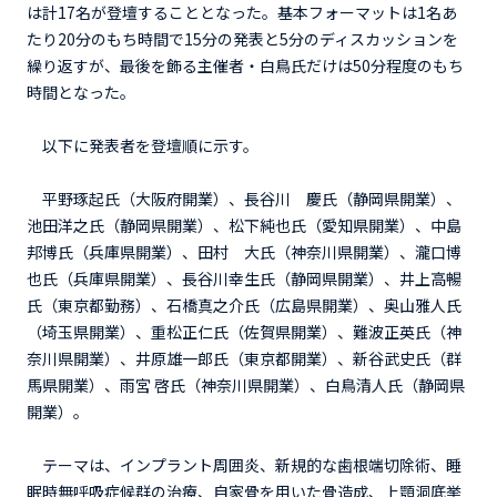
は計17名が登壇することとなった。基本フォーマットは1名あ
たり20分のもち時間で15分の発表と5分のディスカッションを
繰り返すが、最後を飾る主催者・白鳥氏だけは50分程度のもち
時間となった。
以下に発表者を登壇順に示す。
平野琢起氏（大阪府開業）、長谷川 慶氏（静岡県開業）、
池田洋之氏（静岡県開業）、松下純也氏（愛知県開業）、中島
邦博氏（兵庫県開業）、田村 大氏（神奈川県開業）、瀧口博
也氏（兵庫県開業）、長谷川幸生氏（静岡県開業）、井上高暢
氏（東京都勤務）、石橋真之介氏（広島県開業）、奥山雅人氏
（埼玉県開業）、重松正仁氏（佐賀県開業）、難波正英氏（神
奈川県開業）、井原雄一郎氏（東京都開業）、新谷武史氏（群
馬県開業）、雨宮 啓氏（神奈川県開業）、白鳥清人氏（静岡県
開業）。
テーマは、インプラント周囲炎、新規的な歯根端切除術、睡
眠時無呼吸症候群の治療、自家骨を用いた骨造成、上顎洞底挙