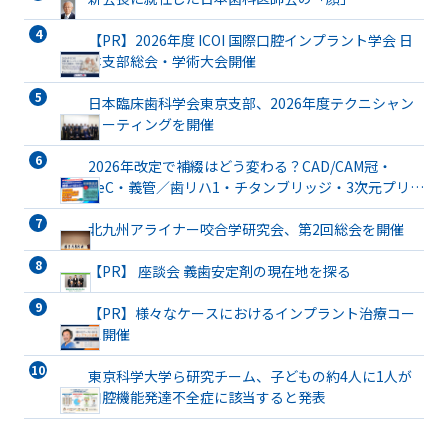
【PR】2026年度 ICOI 国際口腔インプラント学会 日
本支部総会・学術大会開催
日本臨床歯科学会東京支部、2026年度テクニシャン
ミーティングを開催
2026年改定で補綴はどう変わる？CAD/CAM冠・
TeC・義管／歯リハ1・チタンブリッジ・3次元プリン
ト有床義歯まで詳解
北九州アライナー咬合学研究会、第2回総会を開催
【PR】 座談会 義歯安定剤の現在地を探る
【PR】様々なケースにおけるインプラント治療コー
ス開催
東京科学大学ら研究チーム、子どもの約4人に1人が
口腔機能発達不全症に該当すると発表