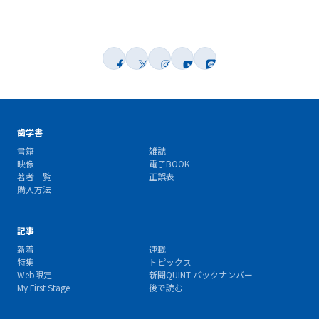
歯学書
書籍
雑誌
映像
電子BOOK
著者一覧
正誤表
購入方法
記事
新着
連載
特集
トピックス
Web限定
新聞QUINT バックナンバー
My First Stage
後で読む