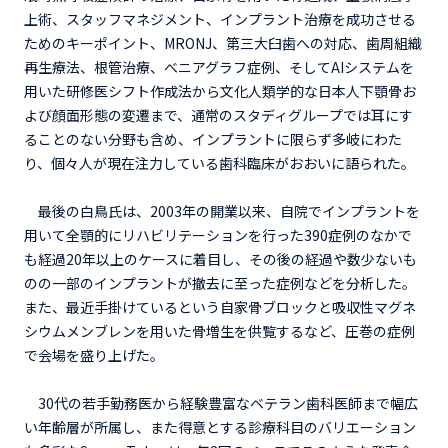
上術、スタッフマネジメント、インプラント治療を成功させる
ためのキーポイント、MRONJ、第三大臼歯への対応、歯周組織
再生療法、根管治療、べニアグラフ症例、そしてAIシステムを
用いた研修医シフト作成法から文化人類学的な日本人下顎骨お
よび顔面形態の変遷まで、通常のスタディグループでは耳にす
ることのない分野も含め、インプラントに限らず多岐にわた
り、個々人が現在注力している歯科臨床がおおいに語られた。
最後の白鳥氏は、2003年の開業以来、自院でインプラントを
用いて全顎的にリハビリテーションを行った390症例のなかで
も経過20年以上のケースに着目し、その後の経過や数少ないも
のの一部のインプラントが撤去に至った症例などを分析した。
また、最近手掛けているという自家骨ブロックと吸収性マグネ
シウムメンブレンを用いた骨増生を供覧するなど、圧巻の症例
で会場を盛り上げた。
30代の若手勤務医から経験豊富なベテラン歯科医師まで幅広
い年齢層が所属し、また得意とする診療科目のバリエーション