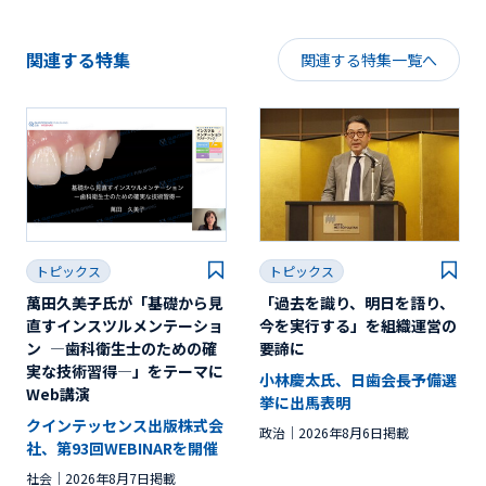
関連する特集
関連する特集一覧へ
トピックス
トピックス
萬田久美子氏が「基礎から見
「過去を識り、明日を語り、
直すインスツルメンテーショ
今を実行する」を組織運営の
ン ―歯科衛生士のための確
要諦に
実な技術習得―」をテーマに
小林慶太氏、日歯会長予備選
Web講演
挙に出馬表明
クインテッセンス出版株式会
政治
2026年8月6日掲載
社、第93回WEBINARを開催
社会
2026年8月7日掲載