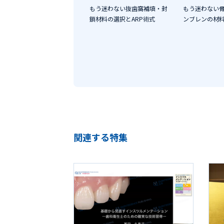
もう迷わない抜歯窩補填・封
もう迷わない
鎖材料の選択とARP術式
ンブレンの材
関連する特集