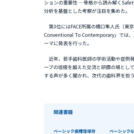
ションの重要性 ―骨格から読み解くSafe
分析を基盤とした考察が注目を集めた。
第3位にはFACE所属の橋口隼人氏（東京都開業）が
Conventional To Contemp
ーマに発表を行った。
近年、若手歯科医師の学術活動や症例発
ープの垣根を越えた交流と研鑽の場とし
する声が多く聞かれ、次代の歯科界を担
関連書籍
ベーシック歯槽堤保存
ベーシックG