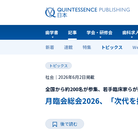
歯学書
記事
学会・研修会
歯科求
新着
連載
特集
トピックス
W
ホーム
トピックス
月臨会総会2026、「次代を
トピックス
社会｜2026年6月2日掲載
全国から約200名が参集、若手臨床家ら
月臨会総会2026、「次代
後で読む