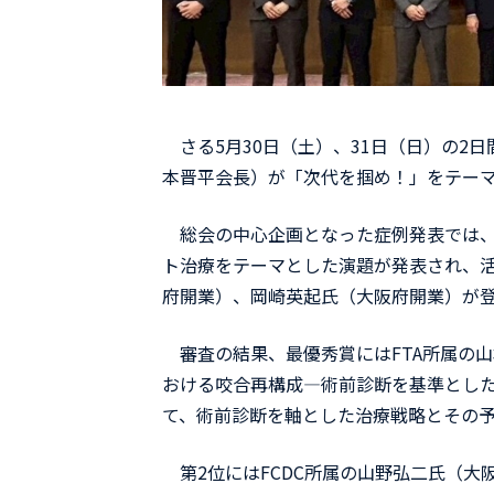
さる5月30日（土）、31日（日）の2日
本晋平会長）が「次代を掴め！」をテーマ
総会の中心企画となった症例発表では、
ト治療をテーマとした演題が発表され、
府開業）、岡崎英起氏（大阪府開業）が
審査の結果、最優秀賞にはFTA所属の
おける咬合再構成―術前診断を基準とし
て、術前診断を軸とした治療戦略とその
第2位にはFCDC所属の山野弘二氏（大