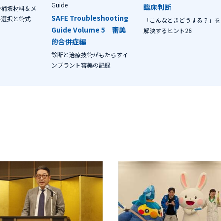
Guide
臨床判断
骨補填材料＆メ
SAFE Troubleshooting
料選択と術式
「こんなときどうする？」を
Guide Volume 5 審美
解決するヒント26
的合併症編
診断と治療技術がもたらすイ
ンプラント審美の記録