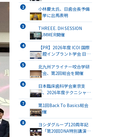
小林慶太氏、日歯会長予備
選挙に出馬表明
THREEE. DH SESSION
SUMMER開催
【PR】2026年度 ICOI 国際
口腔インプラント学会 日本
支部総会・学術大会開催
北九州アライナー咬合学研
究会、第2回総会を開催
日本臨床歯科学会東京支
部、2026年度テクニシャン
ミーティングを開催
第1回Back To Basics総会
開催
ヨシダグループ120周年記
念「第20回DNA特別講演