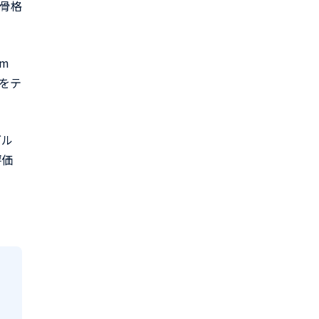
、骨格
om
遷をテ
グル
評価