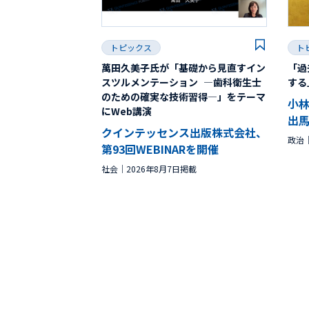
トピックス
ト
萬田久美子氏が「基礎から見直すイン
「過
スツルメンテーション ―歯科衛生士
する
のための確実な技術習得―」をテーマ
小
にWeb講演
出
クインテッセンス出版株式会社、
政治
第93回WEBINARを開催
社会
2026年8月7日掲載