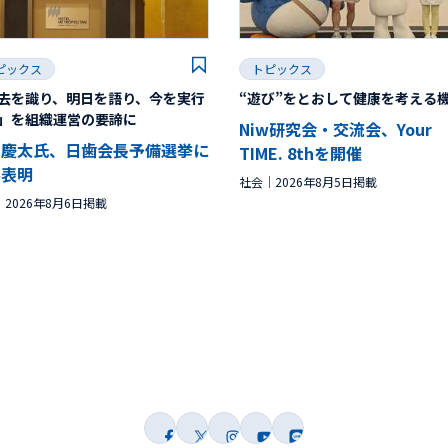
ピックス
トピックス
去を識り、明日を語り、今を実行
“遊び”をとおして健康を考える
」を組織運営の要諦に
Niw研究会・交流会、Your
林慶太氏、日歯会長予備選挙に
TIME. 8thを開催
馬表明
社会
2026年8月5日掲載
2026年8月6日掲載