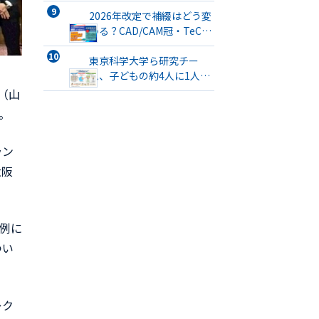
会」が開催
2026年改定で補綴はどう変
わる？CAD/CAM冠・TeC・
義管／歯リハ1・チタンブリ
ッジ・3次元プリント有床義
東京科学大学ら研究チー
歯まで詳解
ム、子どもの約4人に1人が
口腔機能発達不全症に該当
（山
すると発表
。
ラン
大阪
例に
つい
レク