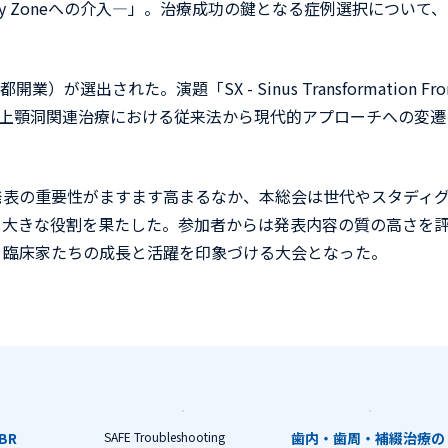
ty Zoneへの介入―」。治療成功の鍵となる症例選択について
選出された。演題「SX - Sinus Transformation Fr
orary」では、上顎洞関連治療における従来法から現代的アプローチへの変
表の重要性がますます高まるなか、本総会は世代やスタディ
て大きな役割を果たした。参加者からは発表内容の質の高さを
う臨床家たちの成長と活躍を印象づける大会となった。
BR
SAFE Troubleshooting
歯内・歯周・補綴治療の