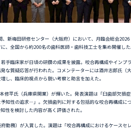
間、新梅田研修センター（大阪府）において、月臨会総会2026
に、全国から約200名の歯科医師・歯科技工士を集め開催した
若手臨床家が日頃の研鑽の成果を披露。咬合再構成やインプ
活発な質疑応答が行われた。コメンテーターには酒井志郎氏（
登壇し、臨床的視点から鋭い考察と助言を加えた。
山本修平氏（兵庫県開業）が輝いた。発表演題は「臼歯部欠損症
た予知性の追求―」。欠損歯列に対する包括的な咬合再構成に
予知性を検討した内容が高く評価された。
阪府勤務）が入賞した。演題は「咬合再構成におけるケースセ