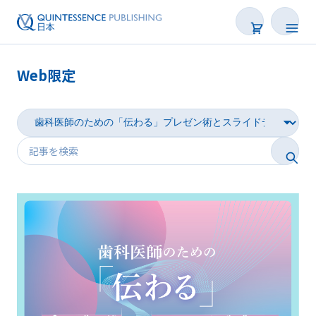
Web限定
新着
連載
特集
トピックス
Web限定
後で読む