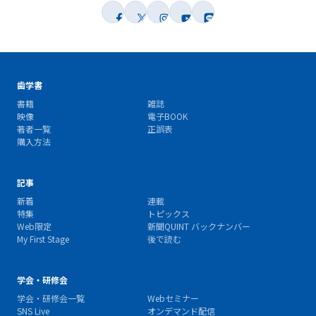
歯学書
書籍
雑誌
映像
電子BOOK
著者一覧
正誤表
購入方法
記事
新着
連載
特集
トピックス
Web限定
新聞QUINT バックナンバー
My First Stage
後で読む
学会・研修会
学会・研修会一覧
Webセミナー
SNS Live
オンデマンド配信