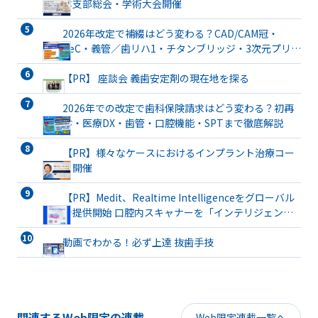
本支部総会・学術大会開催
2026年改定で補綴はどう変わる？CAD/CAM冠・
TeC・義管／歯リハ1・チタンブリッジ・3次元プリン
ト有床義歯まで詳解
【PR】 座談会 義歯安定剤の現在地を探る
2026年での改定で歯科保険請求はどう変わる？初再
診・医療DX・歯管・口腔機能・SPTまで徹底解説
【PR】様々なケースにおけるインプラント治療コー
ス開催
【PR】Medit、Realtime Intelligenceをグローバル
で提供開始 口腔内スキャナーを「インテリジェント
な臨床パートナー」へと進化
動画でわかる！必ず上達 抜歯手技
関連するWeb限定の連載
Web限定連載一覧へ