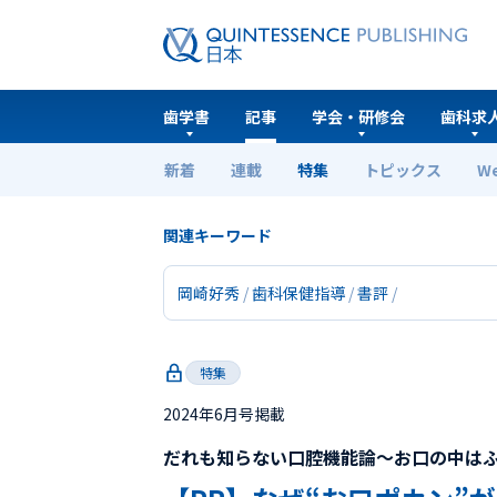
歯学書
記事
学会・研修会
歯科求
新着
連載
特集
トピックス
W
ホーム
特集
【PR】なぜ“お口ポカン”が 起きる
関連キーワード
岡崎好秀
歯科保健指導
書評
特集
2024年6月号掲載
だれも知らない口腔機能論～お口の中は