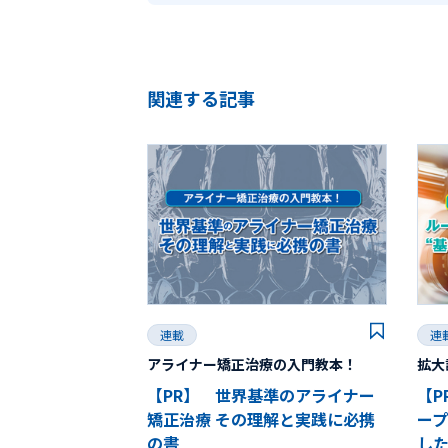
関連する記事
連載
連
アライナー矯正治療の入門教本！
拡大
【PR】 世界基準のアライナー
【P
矯正治療 その理解と実践に必携
ープ
の書
した