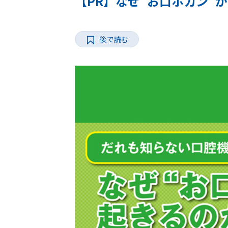
【PR】なぜ“お口ポカン”が
後で読む