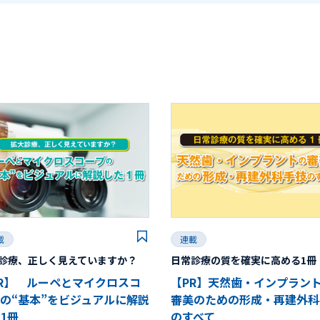
載
連載
診療、正しく見えていますか？
日常診療の質を確実に高める1冊
R】 ルーペとマイクロスコ
【PR】天然歯・インプラン
の“基本”をビジュアルに解説
審美のための形成・再建外科
1冊
のすべて