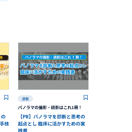
連載
パノラマの撮影・読影はこれ1冊！
トの
【PR】パノラマを診断と思考の
手技
起点とし 臨床に活かすための実
践書