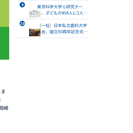
会」が開催
東京科学大学ら研究チー
ム、子どもの約4人に1人が
口腔機能発達不全症に該当
すると発表
（一社）日本私立歯科大学
協会、設立50周年記念式
典・記念講演会、記念祝賀
会を開催
りま
指
岡崎