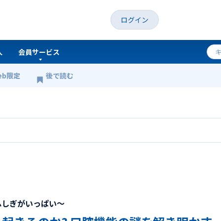
ログイン
人
会員サービス
eb限定
後で読む
のか? 口腔機能の謎を解き明かす
ふしぎがいっぱい～