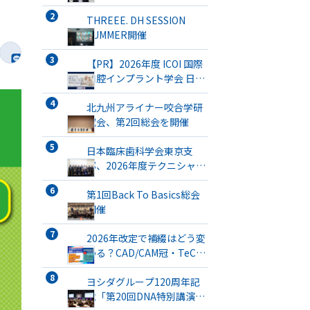
THREEE. DH SESSION
SUMMER開催
【PR】2026年度 ICOI 国際
口腔インプラント学会 日本
支部総会・学術大会開催
北九州アライナー咬合学研
究会、第2回総会を開催
日本臨床歯科学会東京支
部、2026年度テクニシャン
ミーティングを開催
第1回Back To Basics総会
開催
2026年改定で補綴はどう変
わる？CAD/CAM冠・TeC・
義管／歯リハ1・チタンブリ
ッジ・3次元プリント有床義
ヨシダグループ120周年記
歯まで詳解
念「第20回DNA特別講演