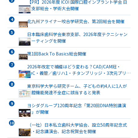
【PR】2026年度 ICOI 国際口腔インプラント学会 日
本支部総会・学術大会開催
北九州アライナー咬合学研究会、第2回総会を開催
日本臨床歯科学会東京支部、2026年度テクニシャン
ミーティングを開催
第1回Back To Basics総会開催
2026年改定で補綴はどう変わる？CAD/CAM冠・
TeC・義管／歯リハ1・チタンブリッジ・3次元プリン
ト有床義歯まで詳解
東京科学大学ら研究チーム、子どもの約4人に1人が
口腔機能発達不全症に該当すると発表
ヨシダグループ120周年記念「第20回DNA特別講演
会」が開催
（一社）日本私立歯科大学協会、設立50周年記念式
典・記念講演会、記念祝賀会を開催