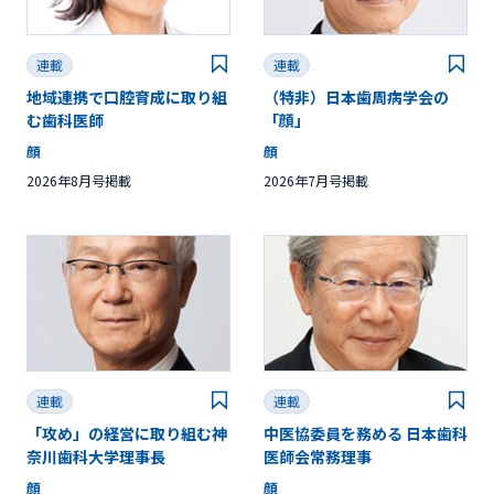
連載
連載
地域連携で口腔育成に取り組
（特非）日本歯周病学会の
む歯科医師
「顔」
顔
顔
2026年8月号掲載
2026年7月号掲載
連載
連載
「攻め」の経営に取り組む神
中医協委員を務める 日本歯科
奈川歯科大学理事長
医師会常務理事
顔
顔