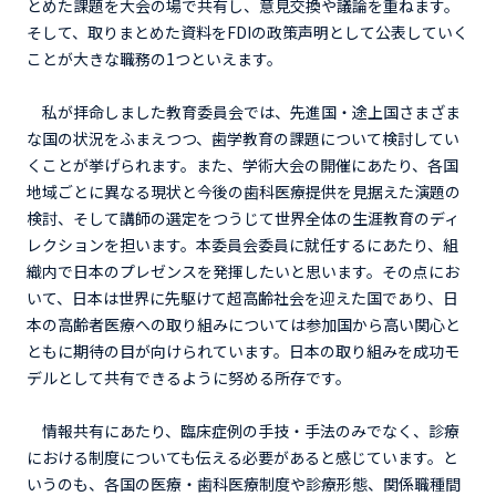
とめた課題を大会の場で共有し、意見交換や議論を重ねます。
そして、取りまとめた資料をFDIの政策声明として公表していく
ことが大きな職務の1つといえます。
私が拝命しました教育委員会では、先進国・途上国さまざま
な国の状況をふまえつつ、歯学教育の課題について検討してい
くことが挙げられます。また、学術大会の開催にあたり、各国
地域ごとに異なる現状と今後の歯科医療提供を見据えた演題の
検討、そして講師の選定をつうじて世界全体の生涯教育のディ
レクションを担います。本委員会委員に就任するにあたり、組
織内で日本のプレゼンスを発揮したいと思います。その点にお
いて、日本は世界に先駆けて超高齢社会を迎えた国であり、日
本の高齢者医療への取り組みについては参加国から高い関心と
ともに期待の目が向けられています。日本の取り組みを成功モ
デルとして共有できるように努める所存です。
情報共有にあたり、臨床症例の手技・手法のみでなく、診療
における制度についても伝える必要があると感じています。と
いうのも、各国の医療・歯科医療制度や診療形態、関係職種間