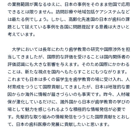
の業務範囲が異なるゆえに、日本の事例をそのまま他国で応用
できるとは限りません。訪問診療や地域包括ケアシステムなど
は最たる例でしょう。しかし、高齢化先進国の日本が歯科の課
題として捉えている事例を各国に問題提起する意義は大きいと
考えています。
大学においては長年にわたり歯学教育の研究や国際渉外を担
当してきましたが、国際的な評価を受けることは国内関係者の
評価認識にも大きな影響を与えます。そのため国際にかかわる
ことは、新たな視点を国内へもたらすことにもつながります。
これまでも日本は多くの留学生を歯学教育の場に受け入れ、人
材育成をつうじて国際貢献してきましたが、日本は地理的な要
因からか海外に情報が届きづらいのも事実です。昨今、人材確
保が激化しているだけに、諸外国から日本が歯学教育の学びの
場として魅力を感じられるような積極的な情報発信が必要で
す。先駆的な取り組みの情報発信をつうじた国際貢献をとおし
て、日本の歯科医療の発展に貢献したいと思います。