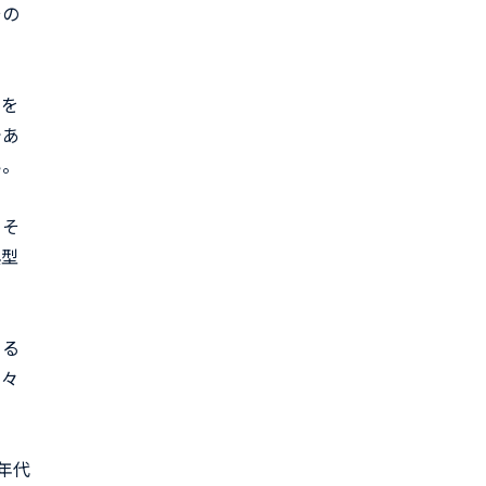
その
くを
であ
い。
。そ
典型
きる
日々
年代