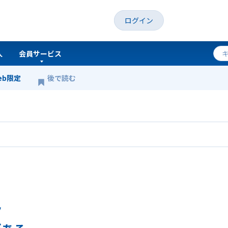
ログイン
人
会員サービス
eb限定
後で読む
る。
ツ