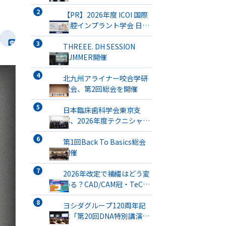
【PR】2026年度 ICOI 国際
口腔インプラント学会 日本
支部総会・学術大会開催
THREEE. DH SESSION
SUMMER開催
北九州アライナー咬合学研
究会、第2回総会を開催
日本臨床歯科学会東京支
部、2026年度テクニシャン
ミーティングを開催
第1回Back To Basics総会
開催
2026年改定で補綴はどう変
わる？CAD/CAM冠・TeC・
義管／歯リハ1・チタンブリ
ッジ・3次元プリント有床義
ヨシダグループ120周年記
歯まで詳解
念「第20回DNA特別講演