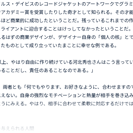
イルス・デイビスのレコードジャケットのアートワークでグラ
でアカデミー賞を受賞したりした奇才として知られる。その才
るほど商業的に成功したということだ。残っているこれまでの
クライアントに迎合することはけっしてなかったということだ
れるはずの商業デザインが、デザイナー自身の「個人の核」と
いたものとして成り立っていたまことに幸せな例である。
以上、やはり自由に作り続けている河北秀也さんはこう言って
いることだし、責任のあることなのである。」
、両者とも「何でもやります、お好きなように、合わせますの
思えない。自身の強烈なモチベーションと熱量が相手を巻き込
ようにみえる。やはり、相手に合わせて柔軟に対応するだけで
を与えられる人間