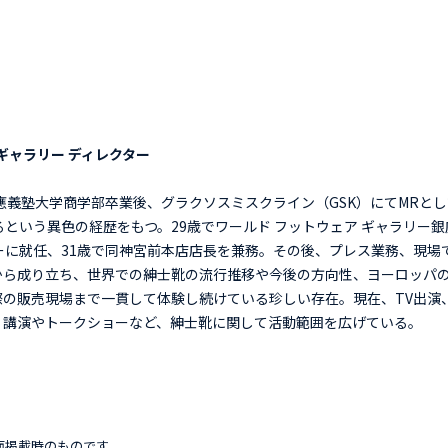
ギャラリー ディレクター
慶應義塾大学商学部卒業後、グラクソスミスクライン（GSK）にてMRと
るという異色の経歴をもつ。29歳でワールド フットウェア ギャラリー銀
ーに就任、31歳で同神宮前本店店長を兼務。その後、プレス業務、現場
から成り立ち、世界での紳士靴の流行推移や今後の方向性、ヨーロッパ
際の販売現場まで一貫して体験し続けている珍しい存在。現在、TV出演
、講演やトークショーなど、紳士靴に関して活動範囲を広げている。
面掲載時のものです。