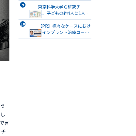
会」が開催
東京科学大学ら研究チー
ム、子どもの約4人に1人が
口腔機能発達不全症に該当
すると発表
【PR】様々なケースにおけ
るインプラント治療コース
開催
いう
まし
で言
ッチ