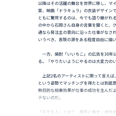
以降はその活躍の舞台を世界に移し、マ
賞、映画「ドラキュラ」の衣装デザイン
ともに驚愕するのは、今でも語り継がれ
の中から石岡さん自身の言葉を聞くと、
通なら発注主の意向に沿った仕事がなさ
いうべき、表現の源をある程度自由に描
一方、焼酎「いいちこ」の広告を30年
る。「やりたいようにやるのは大変力の
上記2名のアーティストに限って言えば
という姿勢でマッチングを得たとは到底
熱狂的な相乗効果が仕事の成功を生んだ
テないのだ。
「モテる人」とは？ 相手に幸せ・成功