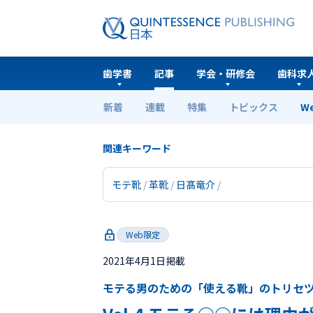
歯学書
記事
学会・研修会
歯科求
新着
連載
特集
トピックス
W
ホーム
Web限定
Vol.4 モテる○○には理由があ
関連キーワード
モテ靴
革靴
日髙竜介
Web限定
2021年4月1日掲載
モテる男のための「使える靴」のトリセ