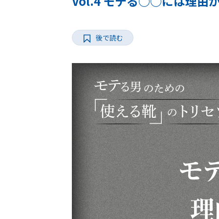
Vol.4 モテる○○には理由
後で読む