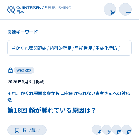
関連キーワード
＃かくれ顎関節症
歯科的所見
早期発見
重症化予防
新着
Web限定
連載
2026年6月8日掲載
特集
それ、かくれ顎関節症かも 口を開けられない患者さんへの対応
法
トピックス
第18回 顔が腫れている原因は？
Web限定
後で読む
後で読む