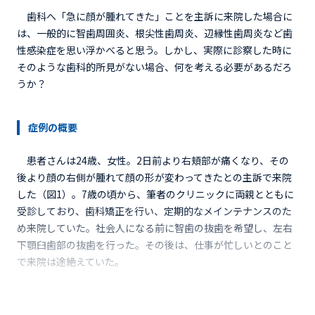
歯科へ「急に顔が腫れてきた」ことを主訴に来院した場合に
は、一般的に智歯周囲炎、根尖性歯周炎、辺縁性歯周炎など歯
性感染症を思い浮かべると思う。しかし、実際に診察した時に
そのような歯科的所見がない場合、何を考える必要があるだろ
うか？
症例の概要
患者さんは24歳、女性。2日前より右頬部が痛くなり、その
後より顔の右側が腫れて顔の形が変わってきたとの主訴で来院
した（図1）。7歳の頃から、筆者のクリニックに両親とともに
受診しており、歯科矯正を行い、定期的なメインテナンスのた
め来院していた。社会人になる前に智歯の抜歯を希望し、左右
下顎臼歯部の抜歯を行った。その後は、仕事が忙しいとのこと
で来院は途絶えていた。