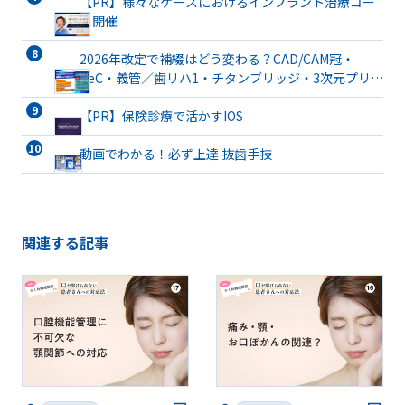
【PR】様々なケースにおけるインプラント治療コー
ス開催
2026年改定で補綴はどう変わる？CAD/CAM冠・
TeC・義管／歯リハ1・チタンブリッジ・3次元プリン
ト有床義歯まで詳解
【PR】保険診療で活かすIOS
動画でわかる！必ず上達 抜歯手技
関連する記事