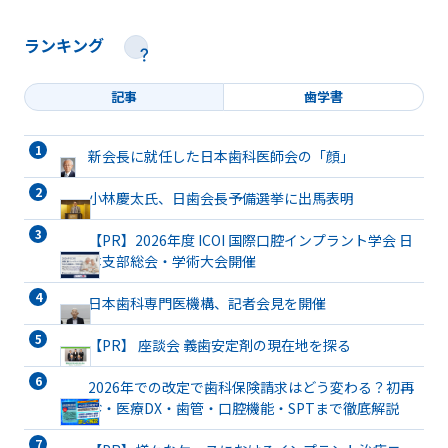
ランキング
記事
歯学書
新会長に就任した日本歯科医師会の「顔」
小林慶太氏、日歯会長予備選挙に出馬表明
【PR】2026年度 ICOI 国際口腔インプラント学会 日
本支部総会・学術大会開催
日本歯科専門医機構、記者会見を開催
【PR】 座談会 義歯安定剤の現在地を探る
2026年での改定で歯科保険請求はどう変わる？初再
診・医療DX・歯管・口腔機能・SPTまで徹底解説