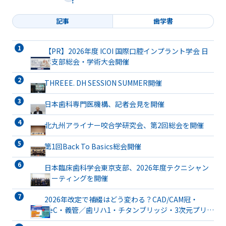
記事
歯学書
【PR】2026年度 ICOI 国際口腔インプラント学会 日
本支部総会・学術大会開催
THREEE. DH SESSION SUMMER開催
日本歯科専門医機構、記者会見を開催
北九州アライナー咬合学研究会、第2回総会を開催
第1回Back To Basics総会開催
日本臨床歯科学会東京支部、2026年度テクニシャン
ミーティングを開催
2026年改定で補綴はどう変わる？CAD/CAM冠・
TeC・義管／歯リハ1・チタンブリッジ・3次元プリン
ト有床義歯まで詳解