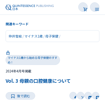
関連キーワード
仲井雪絵
マイナス1歳
母子保健
新着
連載
マイナス1歳から始める母子保健のすす
め！
特集
2024年4月号掲載
トピックス
Vol. 3 母親の口腔健康について
Web限定
後で読む
後で読む