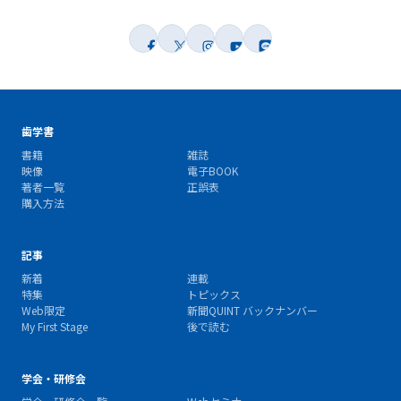
歯学書
書籍
雑誌
映像
電子BOOK
著者一覧
正誤表
購入方法
記事
新着
連載
特集
トピックス
Web限定
新聞QUINT バックナンバー
My First Stage
後で読む
学会・研修会