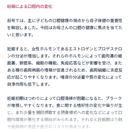
妊娠による口腔内の変化
前号では、主に子どもの口腔健康の視点から母子保健の重要性
を解説しました。今回はお母さんの口腔の健康に焦点を当てた
いと思います。
妊娠すると、女性ホルモンであるエストロゲンとプロゲステロ
ンの分泌が増加します。それらのホルモンによって歯肉溝の細
菌叢、脈管系、細胞の機能、免疫応答などが影響を受け、また
ある種の歯周病菌の増殖が促進されるため、歯周組織に炎症反
応が起こりやすくなります。唾液の分泌量や質の変化によって
自浄作用も低下します。
妊娠初期はつわりによって口腔清掃が困難になると、プラーク
が堆積しやすくなります。食に関する嗜好性の変化や偏りが生
じ、また少量を頻回摂取する摂食様式への変化などによって口
腔内環境が悪化する傾向がみられます。それゆえ妊娠期はう蝕
や歯周病の発症や進行のリスクが高まります。