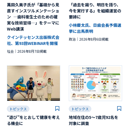
萬田久美子氏が「基礎から見
「過去を識り、明日を語り、
直すインスツルメンテーショ
今を実行する」を組織運営の
ン ―歯科衛生士のための確
要諦に
実な技術習得―」をテーマに
小林慶太氏、日歯会長予備選
Web講演
挙に出馬表明
クインテッセンス出版株式会
政治
2026年8月6日掲載
社、第93回WEBINARを開催
社会
2026年8月7日掲載
トピックス
トピックス
“遊び”をとおして健康を考え
地域在住の5～7歳児92名を
る機会に
対象に調査