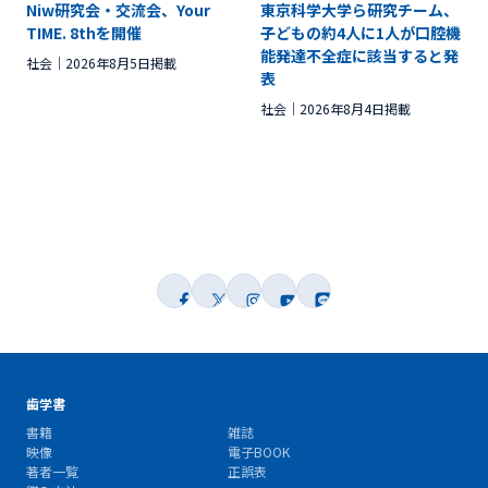
Niw研究会・交流会、Your
東京科学大学ら研究チーム、
TIME. 8thを開催
子どもの約4人に1人が口腔機
能発達不全症に該当すると発
社会
2026年8月5日掲載
表
社会
2026年8月4日掲載
歯学書
書籍
雑誌
映像
電子BOOK
著者一覧
正誤表