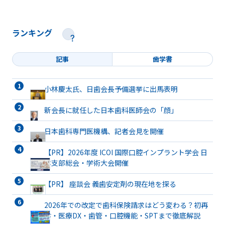
ランキング
記事
歯学書
小林慶太氏、日歯会長予備選挙に出馬表明
新会長に就任した日本歯科医師会の「顔」
日本歯科専門医機構、記者会見を開催
【PR】2026年度 ICOI 国際口腔インプラント学会 日
本支部総会・学術大会開催
【PR】 座談会 義歯安定剤の現在地を探る
2026年での改定で歯科保険請求はどう変わる？初再
診・医療DX・歯管・口腔機能・SPTまで徹底解説