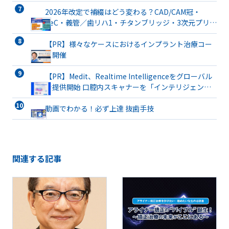
2026年改定で補綴はどう変わる？CAD/CAM冠・
TeC・義管／歯リハ1・チタンブリッジ・3次元プリン
ト有床義歯まで詳解
【PR】様々なケースにおけるインプラント治療コー
ス開催
【PR】Medit、Realtime Intelligenceをグローバル
で提供開始 口腔内スキャナーを「インテリジェント
な臨床パートナー」へと進化
動画でわかる！必ず上達 抜歯手技
関連する記事