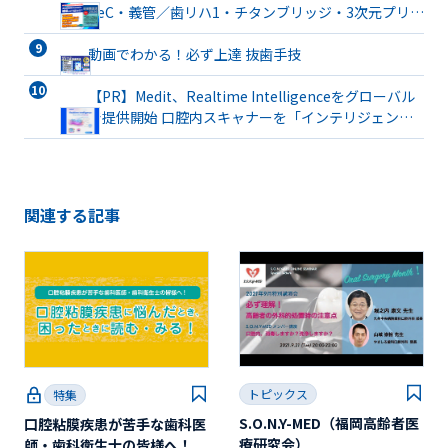
TeC・義管／歯リハ1・チタンブリッジ・3次元プリン
ト有床義歯まで詳解
動画でわかる！必ず上達 抜歯手技
【PR】Medit、Realtime Intelligenceをグローバル
で提供開始 口腔内スキャナーを「インテリジェント
な臨床パートナー」へと進化
関連する記事
トピックス
特集
S.O.N.Y-MED（福岡高齢者医
口腔粘膜疾患が苦手な歯科医
療研究会）
師・歯科衛生士の皆様へ！