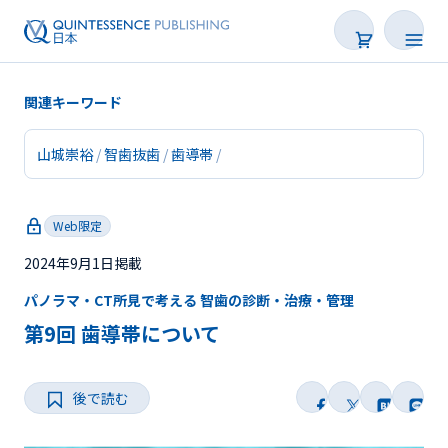
関連キーワード
山城崇裕
智歯抜歯
歯導帯
新着
Web限定
連載
2024年9月1日掲載
特集
パノラマ・CT所見で考える 智歯の診断・治療・管理
トピックス
第9回 歯導帯について
Web限定
後で読む
後で読む