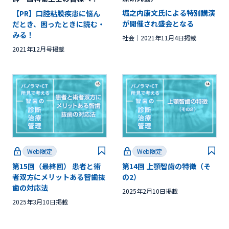
堀之内康文氏による特別講演
【PR】口腔粘膜疾患に悩ん
が開催され盛会となる
だとき、困ったときに読む・
みる！
社会
2021年11月4日掲載
2021年12月号掲載
Web限定
Web限定
第15回（最終回） 患者と術
第14回 上顎智歯の特徴（そ
者双方にメリットある智歯抜
の2）
歯の対応法
2025年2月10日掲載
2025年3月10日掲載