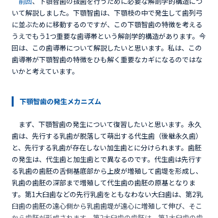
前回
、下顎智歯の抜歯を行うために必要な解剖学的構造につ
いて解説しました。下顎智歯は、下顎枝の中で発生して歯列弓
に並ぶために移動するのですが、この下顎智歯の特徴を考える
うえでもう1つ重要な歯導帯という解剖学的構造があります。今
回は、この歯導帯について解説したいと思います。私は、この
歯導帯が下顎智歯の特徴をひも解く重要なカギになるのではな
いかと考えています。
下顎智歯の発生メカニズム
まず、下顎智歯の発生について復習したいと思います。永久
歯は、先行する乳歯が脱落して萌出する代生歯（後継永久歯）
と、先行する乳歯が存在しない加生歯とに分けられます。歯胚
の発生は、代生歯と加生歯とで異なるのです。代生歯は先行す
る乳歯の歯胚の舌側基底部から上皮が増殖して歯堤を形成し、
乳歯の歯胚の深部まで増殖して代生歯の歯胚の原基となりま
す。第1大臼歯などの先行乳歯をともなわない大臼歯は、第2乳
臼歯の歯胚の遠心側から乳歯歯堤が遠心に増殖して伸び、そこ
から歯胚が形成されます。第2大臼歯の歯胚は、第1大臼歯の歯