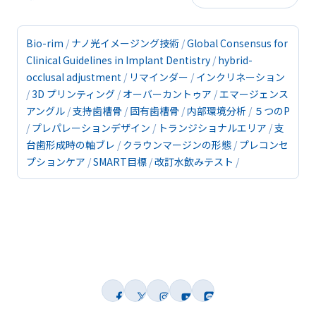
Bio-rim
ナノ光イメージング技術
Global Consensus for
Clinical Guidelines in Implant Dentistry
hybrid-
occlusal adjustment
リマインダー
インクリネーション
3D プリンティング
オーバーカントゥア
エマージェンス
アングル
支持歯槽骨
固有歯槽骨
内部環境分析
５つのP
プレパレーションデザイン
トランジショナルエリア
支
台歯形成時の軸ブレ
クラウンマージンの形態
プレコンセ
プションケア
SMART目標
改訂水飲みテスト