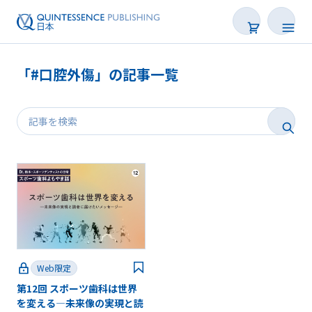
「#口腔外傷」の記事一覧
新着
連載
特集
トピックス
Web限定
Web限定
第12回 スポーツ歯科は世界
後で読む
を変える―未来像の実現と読