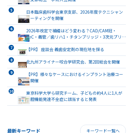
日本臨床歯科学会東京支部、2026年度テクニシャン
ミーティングを開催
2026年改定で補綴はどう変わる？CAD/CAM冠・
TeC・義管／歯リハ1・チタンブリッジ・3次元プリン
ト有床義歯まで詳解
【PR】 座談会 義歯安定剤の現在地を探る
北九州アライナー咬合学研究会、第2回総会を開催
【PR】様々なケースにおけるインプラント治療コー
ス開催
東京科学大学ら研究チーム、子どもの約4人に1人が
口腔機能発達不全症に該当すると発表
最新キーワード
キーワード一覧へ