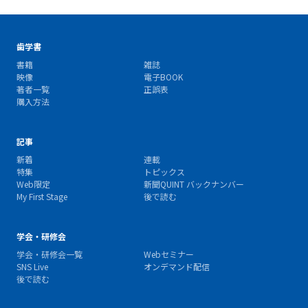
歯学書
書籍
雑誌
映像
電子BOOK
著者一覧
正誤表
購入方法
記事
新着
連載
特集
トピックス
Web限定
新聞QUINT バックナンバー
My First Stage
後で読む
学会・研修会
学会・研修会一覧
Webセミナー
SNS Live
オンデマンド配信
後で読む