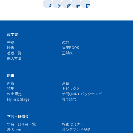
歯学書
書籍
雑誌
映像
電子BOOK
著者一覧
正誤表
購入方法
記事
新着
連載
特集
トピックス
Web限定
新聞QUINT バックナンバー
My First Stage
後で読む
学会・研修会
学会・研修会一覧
Webセミナー
SNS Live
オンデマンド配信