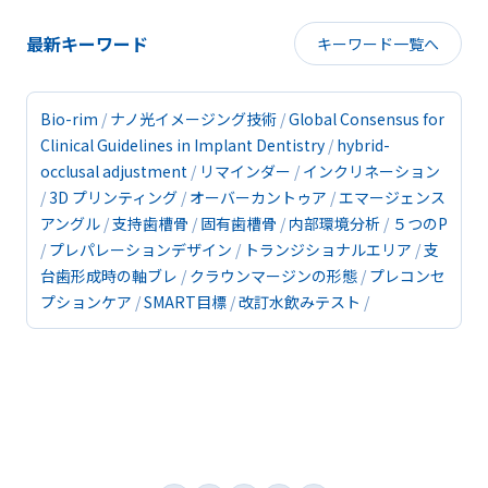
最新キーワード
キーワード一覧へ
Bio-rim
ナノ光イメージング技術
Global Consensus for
Clinical Guidelines in Implant Dentistry
hybrid-
occlusal adjustment
リマインダー
インクリネーション
3D プリンティング
オーバーカントゥア
エマージェンス
アングル
支持歯槽骨
固有歯槽骨
内部環境分析
５つのP
プレパレーションデザイン
トランジショナルエリア
支
台歯形成時の軸ブレ
クラウンマージンの形態
プレコンセ
プションケア
SMART目標
改訂水飲みテスト