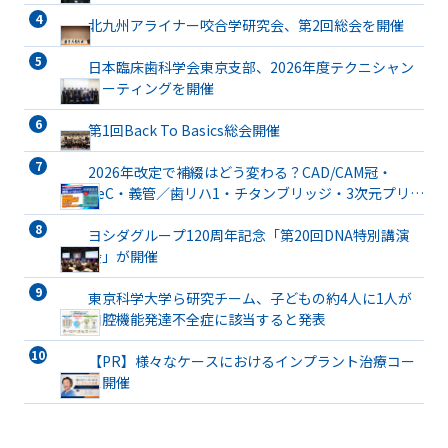
北九州アライナー咬合学研究会、第2回総会を開催
日本臨床歯科学会東京支部、2026年度テクニシャン
ミーティングを開催
第1回Back To Basics総会開催
2026年改定で補綴はどう変わる？CAD/CAM冠・
TeC・義管／歯リハ1・チタンブリッジ・3次元プリン
ト有床義歯まで詳解
ヨシダグループ120周年記念「第20回DNA特別講演
会」が開催
東京科学大学ら研究チーム、子どもの約4人に1人が
口腔機能発達不全症に該当すると発表
【PR】様々なケースにおけるインプラント治療コー
ス開催