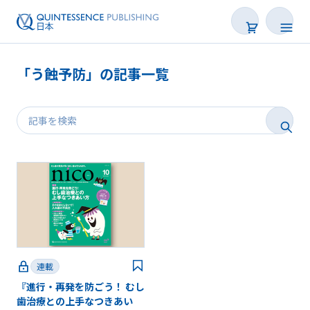
「う蝕予防」の記事一覧
新着
連載
特集
トピックス
Web限定
連載
『進行・再発を防ごう！ むし
後で読む
歯治療との上手なつきあい