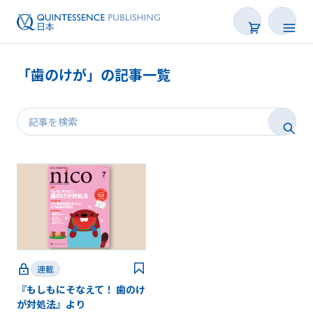
「歯のけが」の記事一覧
新着
連載
特集
トピックス
Web限定
連載
『もしもにそなえて！ 歯のけ
後で読む
が対処法』より