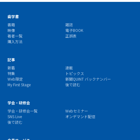
歯学書
書籍
雑誌
映像
電子BOOK
著者一覧
正誤表
購入方法
記事
新着
連載
特集
トピックス
Web限定
新聞QUINT バックナンバー
My First Stage
後で読む
学会・研修会
学会・研修会一覧
Webセミナー
SNS Live
オンデマンド配信
後で読む