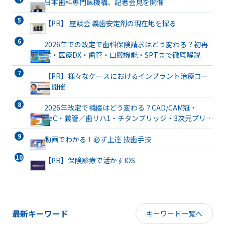
日本歯科専門医機構、記者会見を開催
【PR】 座談会 義歯安定剤の現在地を探る
2026年での改定で歯科保険請求はどう変わる？初再
診・医療DX・歯管・口腔機能・SPTまで徹底解説
【PR】様々なケースにおけるインプラント治療コー
ス開催
2026年改定で補綴はどう変わる？CAD/CAM冠・
TeC・義管／歯リハ1・チタンブリッジ・3次元プリン
ト有床義歯まで詳解
動画でわかる！必ず上達 抜歯手技
【PR】保険診療で活かすIOS
最新キーワード
キーワード一覧へ