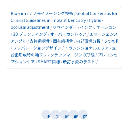
Bio-rim
ナノ光イメージング技術
Global Consensus for
Clinical Guidelines in Implant Dentistry
hybrid-
occlusal adjustment
リマインダー
インクリネーション
3D プリンティング
オーバーカントゥア
エマージェンス
アングル
支持歯槽骨
固有歯槽骨
内部環境分析
５つのP
プレパレーションデザイン
トランジショナルエリア
支
台歯形成時の軸ブレ
クラウンマージンの形態
プレコンセ
プションケア
SMART目標
改訂水飲みテスト