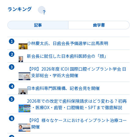
ランキング
記事
歯学書
小林慶太氏、日歯会長予備選挙に出馬表明
新会長に就任した日本歯科医師会の「顔」
【PR】2026年度 ICOI 国際口腔インプラント学会 日
本支部総会・学術大会開催
日本歯科専門医機構、記者会見を開催
2026年での改定で歯科保険請求はどう変わる？初再
診・医療DX・歯管・口腔機能・SPTまで徹底解説
【PR】様々なケースにおけるインプラント治療コー
ス開催