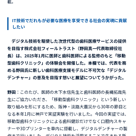
載。
IT技術でだれもが必要な医療を享受できる社会の実現に貢献
したい
デジタル技術を駆使した次世代型の歯科医療サービスの提供
を目指す株式会社フィールトラスト（野田真一代表取締役社
長）は、2025年1月に医師と歯科医師による監修のもと「移動
型歯科クリニック」の体験会を開催した。本欄では、代表を務
める野田氏に新しい歯科医療支援モデルに不可欠な「デジタル
デンチャー」の普及を目指す想いと展望についてうかがった。
野田
：このたび、医師の木下水信先生と歯科医師の長縄拓哉先
生にご協力いただき、「移動型歯科クリニック」という新しい
取り組みを形にするため、阪神・淡路大震災から30年の節目と
なる本年1月に神戸で実証実験を行いました。今回の実証では、
移動型歯科クリニックによる歯科健診だけでなく口腔内スキャ
ナーや3Dプリンターを車内に搭載し、デジタルデンチャーの製
作まで行いました。デジタル技術を活用することで生まれる新