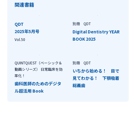
関連書籍
QDT
別冊 QDT
2025年5月号
Digital Dentistry YEAR
BOOK 2025
Vol.50
QUINTQUEST（ベーシック＆
別冊 QDT
動画シリーズ） 日常臨床を効
いちから始める！ 目で
率化！
見てわかる！ 下顎吸着
歯科医師のためのデジタ
総義歯
ル超活用 Book