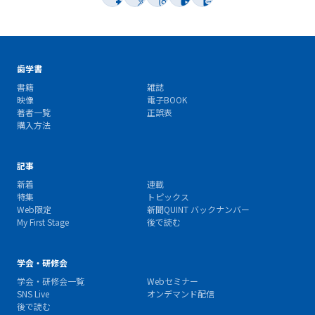
歯学書
書籍
雑誌
映像
電子BOOK
著者一覧
正誤表
購入方法
記事
新着
連載
特集
トピックス
Web限定
新聞QUINT バックナンバー
My First Stage
後で読む
学会・研修会
学会・研修会一覧
Webセミナー
SNS Live
オンデマンド配信
後で読む