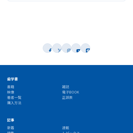
歯学書
書籍
雑誌
映像
電子BOOK
著者一覧
正誤表
購入方法
記事
新着
連載
特集
トピックス