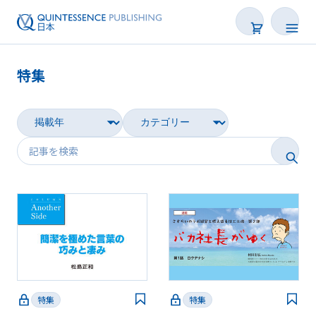
特集
新着
連載
特集
トピックス
Web限定
後で読む
特集
特集