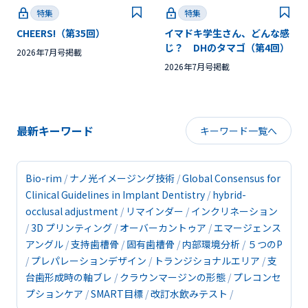
特集
特集
CHEERS!（第35回）
イマドキ学生さん、どんな感
じ？ DHのタマゴ（第4回）
2026年7月号掲載
2026年7月号掲載
最新キーワード
キーワード一覧へ
Bio-rim
ナノ光イメージング技術
Global Consensus for
Clinical Guidelines in Implant Dentistry
hybrid-
occlusal adjustment
リマインダー
インクリネーション
3D プリンティング
オーバーカントゥア
エマージェンス
アングル
支持歯槽骨
固有歯槽骨
内部環境分析
５つのP
プレパレーションデザイン
トランジショナルエリア
支
台歯形成時の軸ブレ
クラウンマージンの形態
プレコンセ
プションケア
SMART目標
改訂水飲みテスト