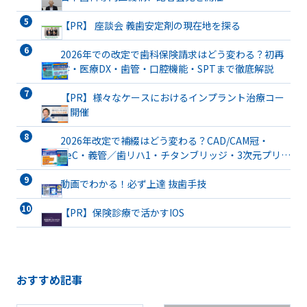
【PR】 座談会 義歯安定剤の現在地を探る
2026年での改定で歯科保険請求はどう変わる？初再
診・医療DX・歯管・口腔機能・SPTまで徹底解説
【PR】様々なケースにおけるインプラント治療コー
ス開催
2026年改定で補綴はどう変わる？CAD/CAM冠・
TeC・義管／歯リハ1・チタンブリッジ・3次元プリン
ト有床義歯まで詳解
動画でわかる！必ず上達 抜歯手技
【PR】保険診療で活かすIOS
おすすめ記事