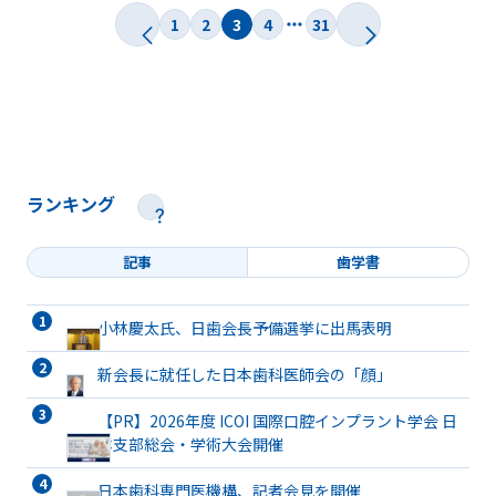
1
2
3
4
31
ランキング
記事
歯学書
小林慶太氏、日歯会長予備選挙に出馬表明
新会長に就任した日本歯科医師会の「顔」
【PR】2026年度 ICOI 国際口腔インプラント学会 日
本支部総会・学術大会開催
日本歯科専門医機構、記者会見を開催