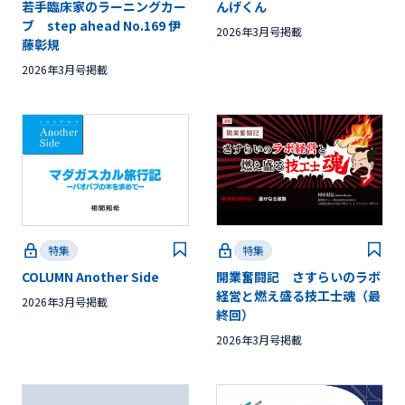
若手臨床家のラーニングカー
んげくん
ブ step ahead No.169 伊
2026年3月号掲載
藤彰規
2026年3月号掲載
特集
特集
COLUMN Another Side
開業奮闘記 さすらいのラボ
経営と燃え盛る技工士魂（最
2026年3月号掲載
終回）
2026年3月号掲載