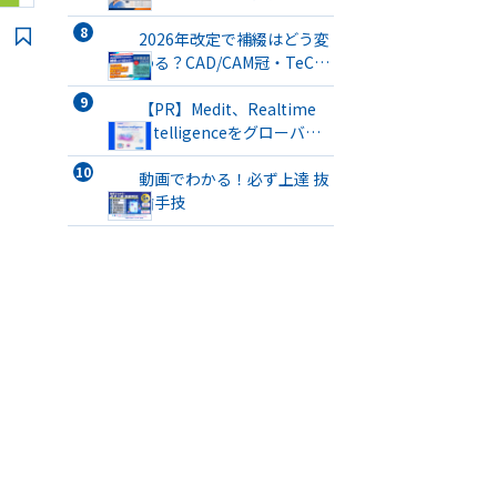
開催
2026年改定で補綴はどう変
わる？CAD/CAM冠・TeC・
義管／歯リハ1・チタンブリ
ッジ・3次元プリント有床義
【PR】Medit、Realtime
歯まで詳解
Intelligenceをグローバル
で提供開始 口腔内スキャナ
ーを「インテリジェントな
動画でわかる！必ず上達 抜
臨床パートナー」へと進化
歯手技