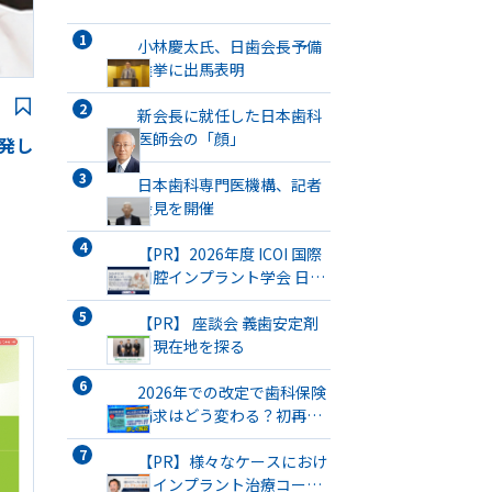
小林慶太氏、日歯会長予備
選挙に出馬表明
新会長に就任した日本歯科
医師会の「顔」
開発し
日本歯科専門医機構、記者
会見を開催
【PR】2026年度 ICOI 国際
口腔インプラント学会 日本
支部総会・学術大会開催
【PR】 座談会 義歯安定剤
の現在地を探る
2026年での改定で歯科保険
請求はどう変わる？初再
診・医療DX・歯管・口腔機
能・SPTまで徹底解説
【PR】様々なケースにおけ
るインプラント治療コース