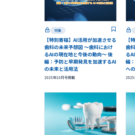
特集
【特別寄稿】AI活用が加速させる
【特
歯科の未来予想図 ～歯科におけ
歯科
るAIの現在地と今後の動向～ 後
るA
編：予防と早期発見を加速するAI
編：
の未来と活用法
へ
2025年10月号掲載
202