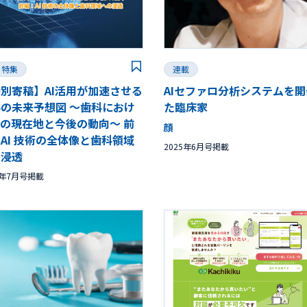
特集
連載
別寄稿】AI活用が加速させる
AIセファロ分析システムを
の未来予想図 ～歯科におけ
た臨床家
Iの現在地と今後の動向～ 前
顔
AI 技術の全体像と歯科領域
2025年6月号掲載
の浸透
5年7月号掲載