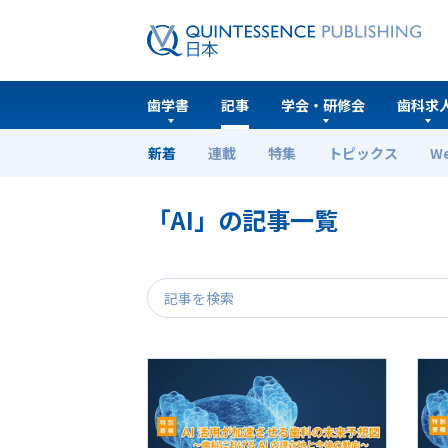
歯学書
記事
学会・研修会
歯科求
新着
連載
特集
トピックス
W
ホーム
記事
「AI」の記事一覧