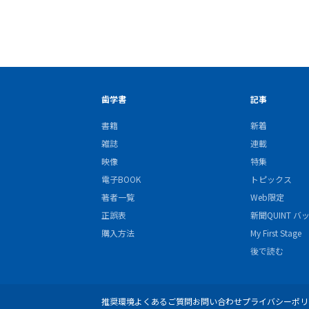
歯学書
記事
書籍
新着
雑誌
連載
映像
特集
電子BOOK
トピックス
著者一覧
Web限定
正誤表
新聞QUINT 
購入方法
My First Stage
後で読む
推奨環境
よくあるご質問
お問い合わせ
プライバシーポリ