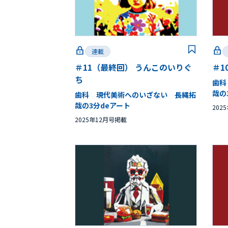
連載
＃11（最終回） うんこのいりぐ
＃1
ち
歯科
哉の
歯科 現代美術へのいざない 長縄拓
哉の3分deアート
202
2025年12月号掲載