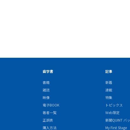
歯学書
記事
書籍
新着
雑誌
連載
映像
特集
電子BOOK
トピックス
著者一覧
Web限定
正誤表
新聞QUINT 
購入方法
My First Stage