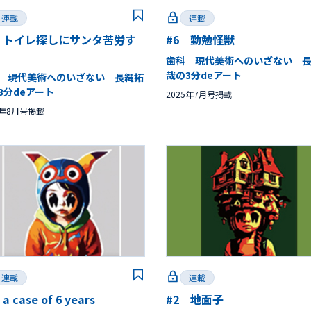
連載
連載
 トイレ探しにサンタ苦労す
#6 勤勉怪獣
歯科 現代美術へのいざない 
哉の3分deアート
 現代美術へのいざない 長縄拓
3分deアート
2025年7月号掲載
5年8月号掲載
連載
連載
a case of 6 years
#2 地面子