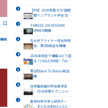
【PR】2026年度 ICOI 国際
口腔インプラント学会 日本
支部総会・学術大会開催
THREEE. DH SESSION
SUMMER開催
長縄拓
北九州アライナー咬合学研
究会、第2回総会を開催
2026年改定で補綴はどう変
わる？CAD/CAM冠・TeC・
義管／歯リハ1・チタンブリ
ッジ・3次元プリント有床義
第1回Back To Basics総会
歯まで詳解
開催
日本臨床歯科学会東京支
部、2026年度テクニシャン
ミーティングを開催
東京科学大学ら研究チー
ム、子どもの約4人に1人が