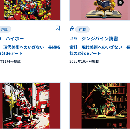
連載
連載
0 ハイホー
＃9 ジンジパイン読書
 現代美術へのいざない 長縄拓
歯科 現代美術へのいざない 
3分deアート
哉の3分deアート
5年11月号掲載
2025年10月号掲載