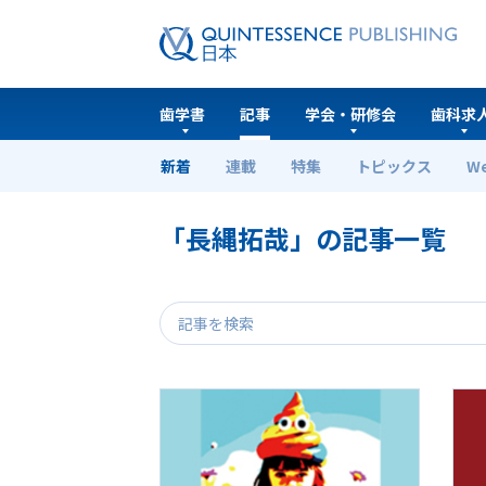
歯学書
記事
学会・研修会
歯科求
新着
連載
特集
トピックス
W
ホーム
記事
「長縄拓哉」の記事一覧