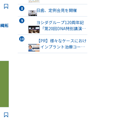
口腔機能発達不全症に該当
すると発表
日歯、定例会見を開催
ヨシダグループ120周年記
長縄拓
念「第20回DNA特別講演
会」が開催
【PR】様々なケースにおけ
るインプラント治療コース
開催