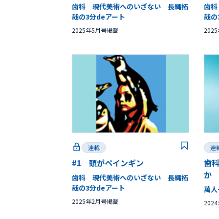
歯科 現代美術へのいざない 長縄拓
歯科
哉の3分deアート
哉の
2025年5月号掲載
202
連載
連
#1 頭がペインギン
歯
か
歯科 現代美術へのいざない 長縄拓
哉の3分deアート
萬人
2025年2月号掲載
202