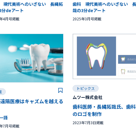
 現代美術へのいざない 長縄拓
歯科 現代美術へのいざない 
3分deアート
哉の3分deアート
5年4月号掲載
2025年3月号掲載
トピックス
載
ムツー株式会社
科遠隔医療はキャズムを越える
歯科医師・長縄拓哉氏、歯科
のロゴを制作
一語
2023年7月3日掲載
4年7月号掲載