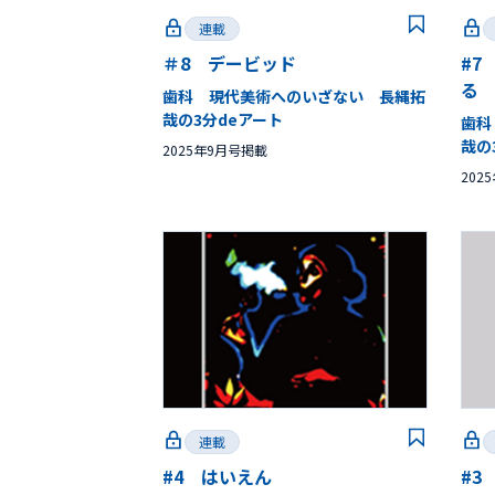
連載
＃8 デービッド
#7
る
歯科 現代美術へのいざない 長縄拓
哉の3分deアート
歯科
哉の
2025年9月号掲載
202
連載
#4 はいえん
#3 