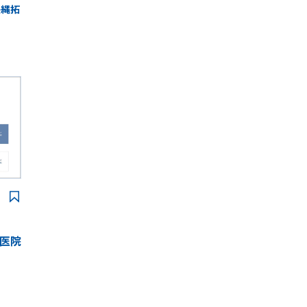
長縄拓
医院